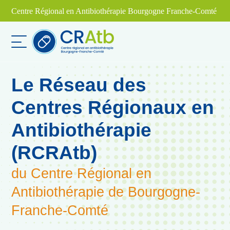
Aller
Centre Régional en Antibiothérapie Bourgogne Franche-Comté
au
contenu
Le Réseau des
Centres Régionaux en
Antibiothérapie
(RCRAtb)
du Centre Régional en
Antibiothérapie de Bourgogne-
Franche-Comté