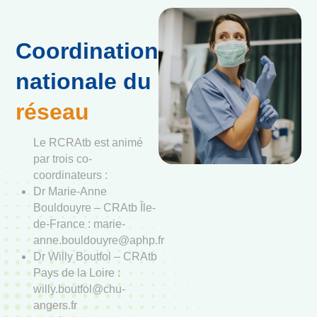
Coordination
nationale du
réseau
Le RCRAtb est animé
par trois co-
coordinateurs :
Dr Marie-Anne
Bouldouyre – CRAtb Île-
de-France : marie-
anne.bouldouyre@aphp.fr
Dr Willy Boutfol – CRAtb
Pays de la Loire :
willy.boutfol@chu-
angers.fr