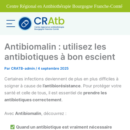
Aller
Centre Régional en Antibiothérapie Bourgogne Franche-Comté
au
contenu
Antibiomalin : utilisez les
antibiotiques à bon escient
Par
CRATB-admin
/
4 septembre 2025
Certaines infections deviennent de plus en plus difficiles à
soigner à cause de
l’antibiorésistance
. Pour protéger votre
santé et celle de tous, il est essentiel de
prendre les
antibiotiques correctement
.
Avec
Antibiomalin
, découvrez :
Quand un antibiotique est vraiment nécessaire